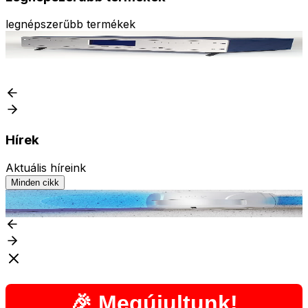
legnépszerűbb termékek
Enigma II - DR81000 vevőkészülék
Az árak bejelentkezés után válnak láthatóvá
Hírek
Aktuális híreink
Minden cikk
Teltonika információk
T
🎉 Megújultunk!