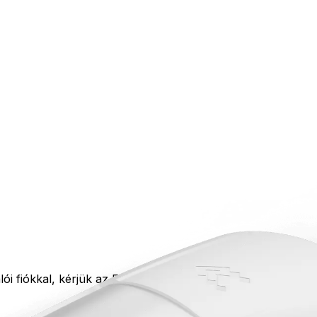
iókkal, kérjük az Elfelejtett jelszó funkció segítségével igé