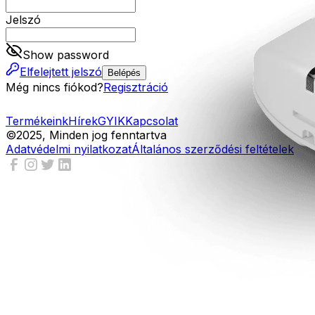
Jelszó
Show password
Elfelejtett jelszó
Belépés
Még nincs fiókod?
Regisztráció
Termékeink
Hírek
GYIK
Kapcsolat
©2025, Minden jog fenntartva
Adatvédelmi nyilatkozat
Általános szerződési feltételek