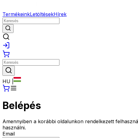
Termékeink
Letöltések
Hírek
HU
|
Belépés
Amennyiben a korábbi oldalunkon rendelkezett felhasználói f
használni.
Email