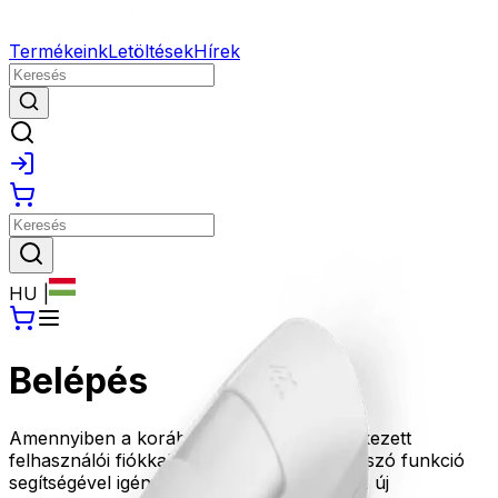
Termékeink
Letöltések
Hírek
HU
|
Belépés
Amennyiben a korábbi oldalunkon rendelkezett
felhasználói fiókkal, kérjük az Elfelejtett jelszó funkció
segítségével igényeljen új jelszót, amivel az új