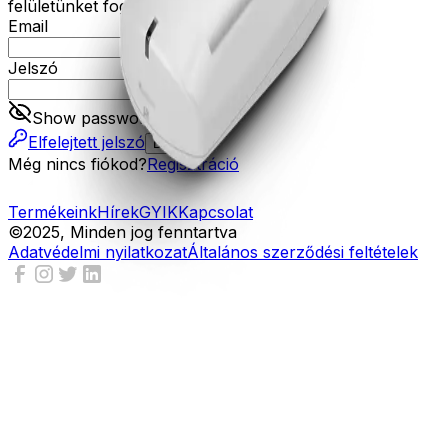
felületünket fogja tudni használni.
Email
Jelszó
Show password
Elfelejtett jelszó
Belépés
Még nincs fiókod?
Regisztráció
Termékeink
Hírek
GYIK
Kapcsolat
©2025, Minden jog fenntartva
Adatvédelmi nyilatkozat
Általános szerződési feltételek