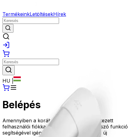
Termékeink
Letöltések
Hírek
HU
|
Belépés
Amennyiben a korábbi oldalunkon rendelkezett
felhasználói fiókkal, kérjük az Elfelejtett jelszó funkció
segítségével igényeljen új jelszót, amivel az új