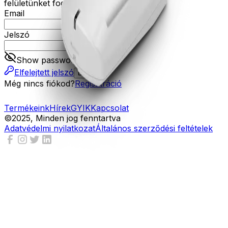
felületünket fogja tudni használni.
Email
Jelszó
Show password
Elfelejtett jelszó
Belépés
Még nincs fiókod?
Regisztráció
Termékeink
Hírek
GYIK
Kapcsolat
©2025, Minden jog fenntartva
Adatvédelmi nyilatkozat
Általános szerződési feltételek