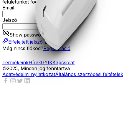
felületünket fogja tudni használni.
Email
Jelszó
Show password
Elfelejtett jelszó
Belépés
Még nincs fiókod?
Regisztráció
Termékeink
Hírek
GYIK
Kapcsolat
©2025, Minden jog fenntartva
Adatvédelmi nyilatkozat
Általános szerződési feltételek