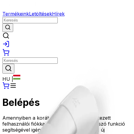
Termékeink
Letöltések
Hírek
HU
|
Belépés
Amennyiben a korábbi oldalunkon rendelkezett
felhasználói fiókkal, kérjük az Elfelejtett jelszó funkció
segítségével igényeljen új jelszót, amivel az új