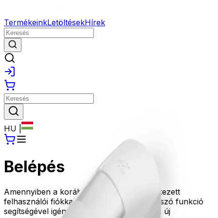
Termékeink
Letöltések
Hírek
HU
|
Belépés
Amennyiben a korábbi oldalunkon rendelkezett
felhasználói fiókkal, kérjük az Elfelejtett jelszó funkció
segítségével igényeljen új jelszót, amivel az új