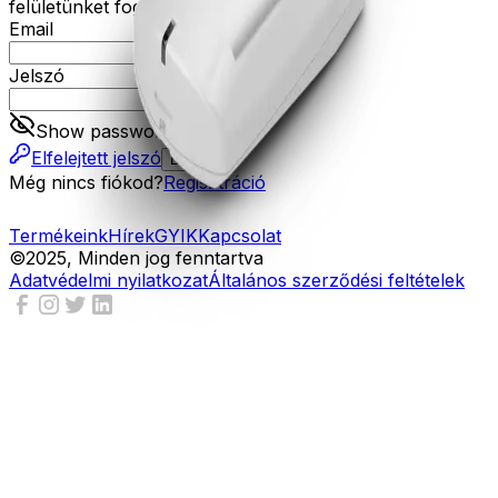
felületünket fogja tudni használni.
Email
Jelszó
Show password
Elfelejtett jelszó
Belépés
Még nincs fiókod?
Regisztráció
Termékeink
Hírek
GYIK
Kapcsolat
©2025, Minden jog fenntartva
Adatvédelmi nyilatkozat
Általános szerződési feltételek