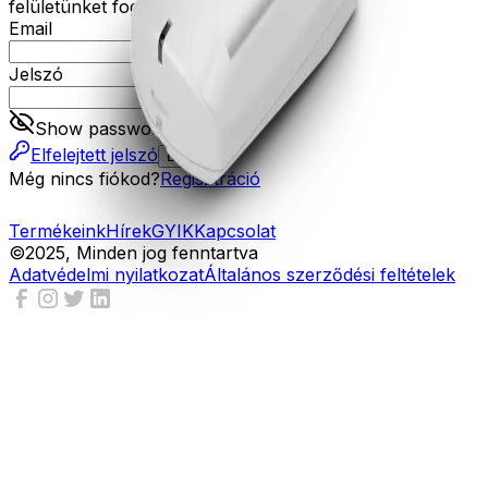
felületünket fogja tudni használni.
Email
Jelszó
Show password
Elfelejtett jelszó
Belépés
Még nincs fiókod?
Regisztráció
Termékeink
Hírek
GYIK
Kapcsolat
©2025, Minden jog fenntartva
Adatvédelmi nyilatkozat
Általános szerződési feltételek