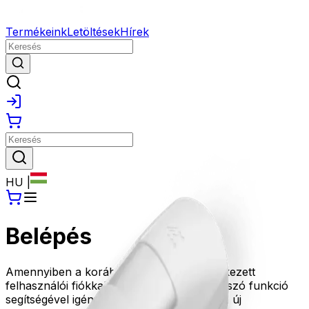
Termékeink
Letöltések
Hírek
HU
|
Belépés
Amennyiben a korábbi oldalunkon rendelkezett
felhasználói fiókkal, kérjük az Elfelejtett jelszó funkció
segítségével igényeljen új jelszót, amivel az új