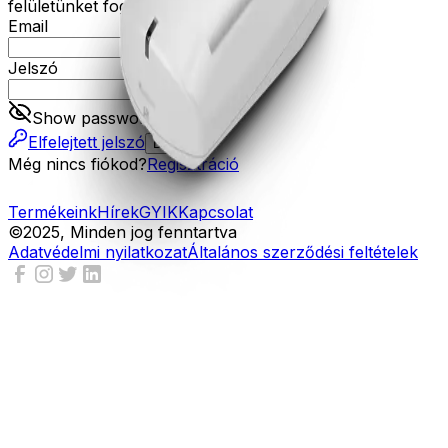
felületünket fogja tudni használni.
Email
Jelszó
Show password
Elfelejtett jelszó
Belépés
Még nincs fiókod?
Regisztráció
Termékeink
Hírek
GYIK
Kapcsolat
©2025, Minden jog fenntartva
Adatvédelmi nyilatkozat
Általános szerződési feltételek