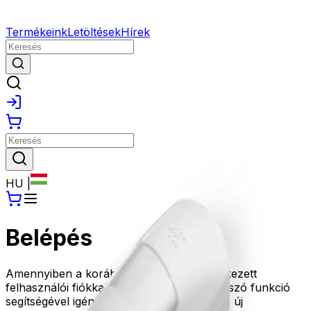
Termékeink
Letöltések
Hírek
HU
|
Belépés
Amennyiben a korábbi oldalunkon rendelkezett
felhasználói fiókkal, kérjük az Elfelejtett jelszó funkció
segítségével igényeljen új jelszót, amivel az új