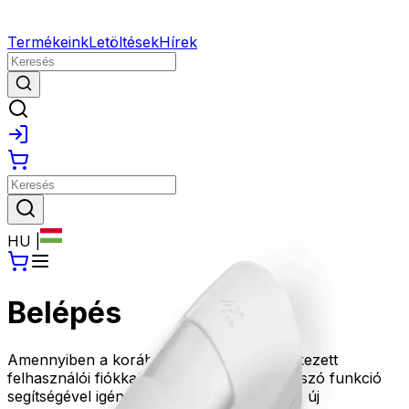
Termékeink
Letöltések
Hírek
HU
|
Belépés
Amennyiben a korábbi oldalunkon rendelkezett
felhasználói fiókkal, kérjük az Elfelejtett jelszó funkció
segítségével igényeljen új jelszót, amivel az új