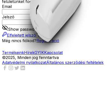
felületünket fogja tudni használni.
Email
Jelszó
Show password
Elfelejtett jelszó
Belépés
Még nincs fiókod?
Regisztráció
Termékeink
Hírek
GYIK
Kapcsolat
©2025, Minden jog fenntartva
Adatvédelmi nyilatkozat
Általános szerződési feltételek