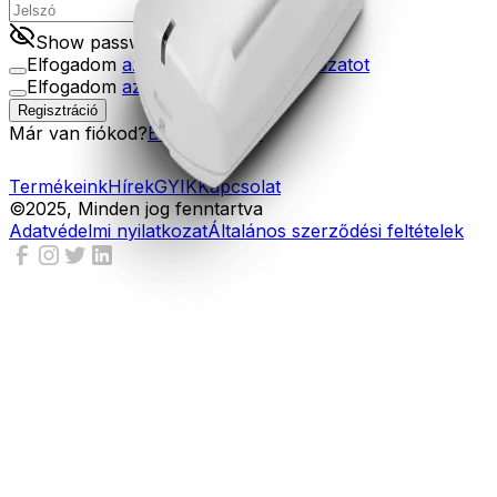
Show password
Elfogadom
az Adatkezelési Nyilatkozatot
Elfogadom
az ÁSZF-et
Regisztráció
Már van fiókod?
Bejelentkezés
Termékeink
Hírek
GYIK
Kapcsolat
©2025, Minden jog fenntartva
Adatvédelmi nyilatkozat
Általános szerződési feltételek