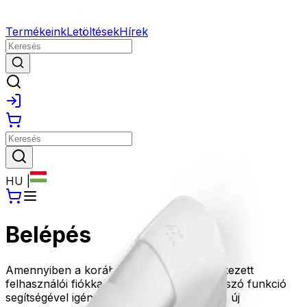
Termékeink
Letöltések
Hírek
HU
|
Belépés
Amennyiben a korábbi oldalunkon rendelkezett
felhasználói fiókkal, kérjük az Elfelejtett jelszó funkció
segítségével igényeljen új jelszót, amivel az új