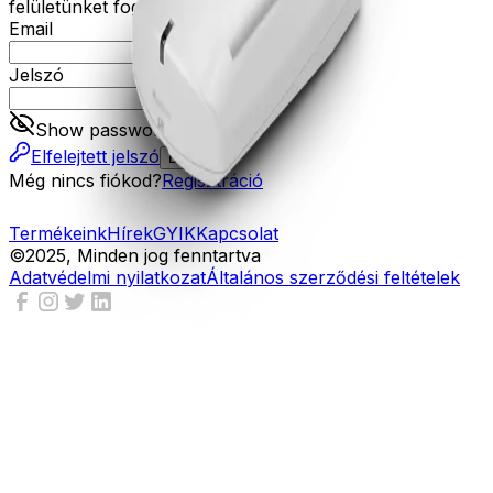
felületünket fogja tudni használni.
Email
Jelszó
Show password
Elfelejtett jelszó
Belépés
Még nincs fiókod?
Regisztráció
Termékeink
Hírek
GYIK
Kapcsolat
©2025, Minden jog fenntartva
Adatvédelmi nyilatkozat
Általános szerződési feltételek