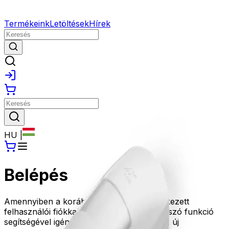
Termékeink
Letöltések
Hírek
HU
|
Belépés
Amennyiben a korábbi oldalunkon rendelkezett
felhasználói fiókkal, kérjük az Elfelejtett jelszó funkció
segítségével igényeljen új jelszót, amivel az új