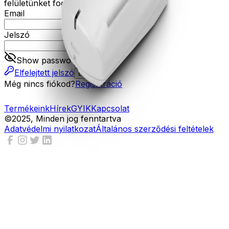
felületünket fogja tudni használni.
Email
Jelszó
Show password
Elfelejtett jelszó
Belépés
Még nincs fiókod?
Regisztráció
Termékeink
Hírek
GYIK
Kapcsolat
©2025, Minden jog fenntartva
Adatvédelmi nyilatkozat
Általános szerződési feltételek