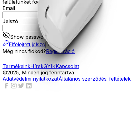
felületünket fogja tudni használni.
Email
Jelszó
Show password
Elfelejtett jelszó
Belépés
Még nincs fiókod?
Regisztráció
Termékeink
Hírek
GYIK
Kapcsolat
©2025, Minden jog fenntartva
Adatvédelmi nyilatkozat
Általános szerződési feltételek