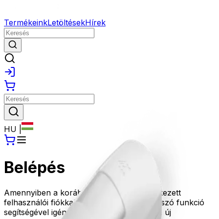
Termékeink
Letöltések
Hírek
HU
|
Belépés
Amennyiben a korábbi oldalunkon rendelkezett
felhasználói fiókkal, kérjük az Elfelejtett jelszó funkció
segítségével igényeljen új jelszót, amivel az új