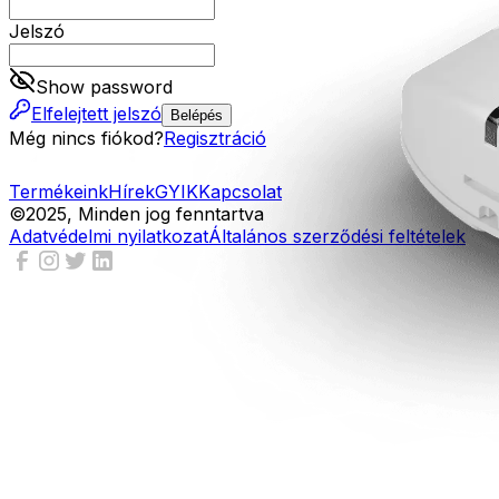
Jelszó
Show password
Elfelejtett jelszó
Belépés
Még nincs fiókod?
Regisztráció
Termékeink
Hírek
GYIK
Kapcsolat
©2025, Minden jog fenntartva
Adatvédelmi nyilatkozat
Általános szerződési feltételek