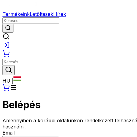
Termékeink
Letöltések
Hírek
HU
|
Belépés
Amennyiben a korábbi oldalunkon rendelkezett felhasználói f
használni.
Email