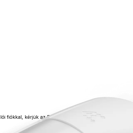
iókkal, kérjük az Elfelejtett jelszó funkció segítségével igé