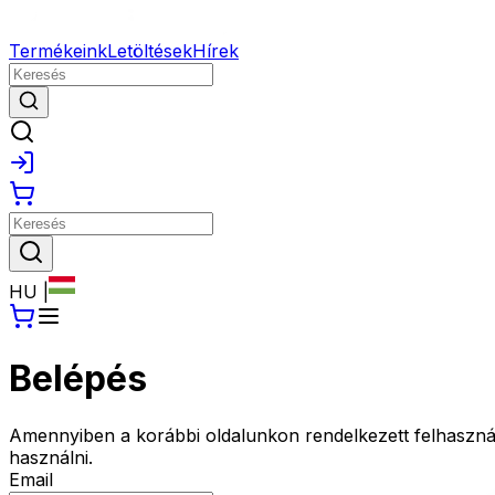
Termékeink
Letöltések
Hírek
HU
|
Belépés
Amennyiben a korábbi oldalunkon rendelkezett felhasználói f
használni.
Email