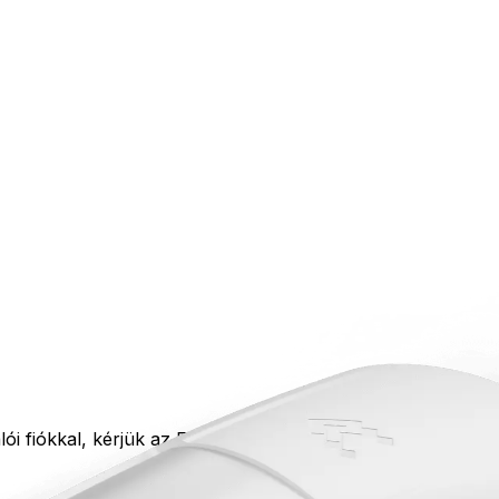
iókkal, kérjük az Elfelejtett jelszó funkció segítségével igé