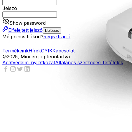
Jelszó
Show password
Elfelejtett jelszó
Belépés
Még nincs fiókod?
Regisztráció
Termékeink
Hírek
GYIK
Kapcsolat
©2025, Minden jog fenntartva
Adatvédelmi nyilatkozat
Általános szerződési feltételek