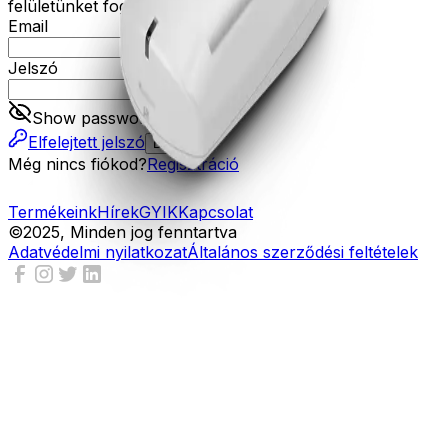
felületünket fogja tudni használni.
Email
Jelszó
Show password
Elfelejtett jelszó
Belépés
Még nincs fiókod?
Regisztráció
Termékeink
Hírek
GYIK
Kapcsolat
©2025, Minden jog fenntartva
Adatvédelmi nyilatkozat
Általános szerződési feltételek