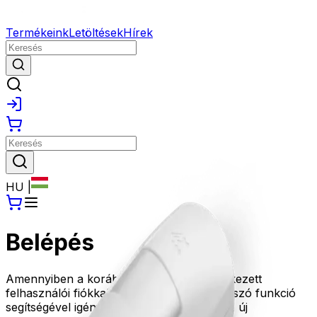
Termékeink
Letöltések
Hírek
HU
|
Belépés
Amennyiben a korábbi oldalunkon rendelkezett
felhasználói fiókkal, kérjük az Elfelejtett jelszó funkció
segítségével igényeljen új jelszót, amivel az új