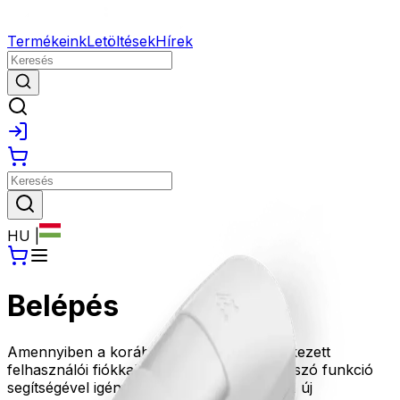
Termékeink
Letöltések
Hírek
HU
|
Belépés
Amennyiben a korábbi oldalunkon rendelkezett
felhasználói fiókkal, kérjük az Elfelejtett jelszó funkció
segítségével igényeljen új jelszót, amivel az új