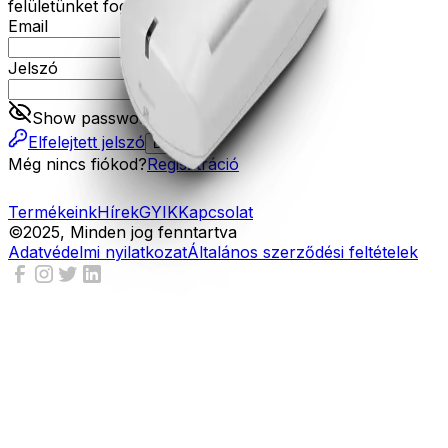
felületünket fogja tudni használni.
Email
Jelszó
Show password
Elfelejtett jelszó
Belépés
Még nincs fiókod?
Regisztráció
Termékeink
Hírek
GYIK
Kapcsolat
©2025, Minden jog fenntartva
Adatvédelmi nyilatkozat
Általános szerződési feltételek