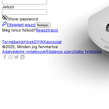
Jelszó
Show password
Elfelejtett jelszó
Belépés
Még nincs fiókod?
Regisztráció
Termékeink
Hírek
GYIK
Kapcsolat
©2025, Minden jog fenntartva
Adatvédelmi nyilatkozat
Általános szerződési feltételek