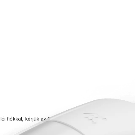
iókkal, kérjük az Elfelejtett jelszó funkció segítségével igé