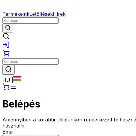
Termékeink
Letöltések
Hírek
HU
|
Belépés
Amennyiben a korábbi oldalunkon rendelkezett felhasználói f
használni.
Email