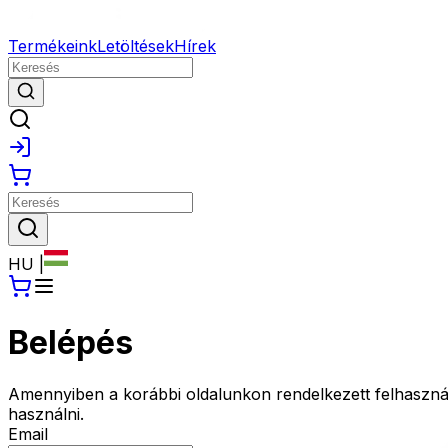
Termékeink
Letöltések
Hírek
HU
|
Belépés
Amennyiben a korábbi oldalunkon rendelkezett felhasználói f
használni.
Email