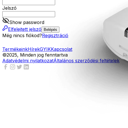
Jelszó
Show password
Elfelejtett jelszó
Belépés
Még nincs fiókod?
Regisztráció
Termékeink
Hírek
GYIK
Kapcsolat
©2025, Minden jog fenntartva
Adatvédelmi nyilatkozat
Általános szerződési feltételek